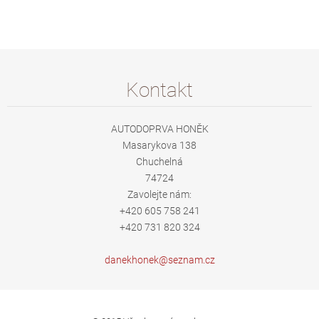
Kontakt
AUTODOPRVA HONĚK
Masarykova 138
Chuchelná
74724
Zavolejte nám:
+420 605 758 241
+420 731 820 324
danekhon
ek@sezna
m.cz