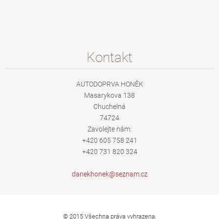
Kontakt
AUTODOPRVA HONĚK
Masarykova 138
Chuchelná
74724
Zavolejte nám:
+420 605 758 241
+420 731 820 324
danekhon
ek@sezna
m.cz
© 2015 Všechna práva vyhrazena.